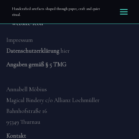
Impressum
Zum
Handcrafted artefacts shaped through paper, craft and quiet
ritual.
Inhalt
springen
Impressum
Datenschutzerklärung
hier
Angaben gemäß § 5 TMG
Annabell Möbius
Magical Bindery c/o Allianz Lochmüller
Bahnhofstraße 16
95349 Thurnau
Kontakt